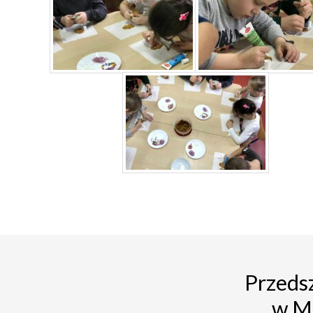
Przedsz
w M