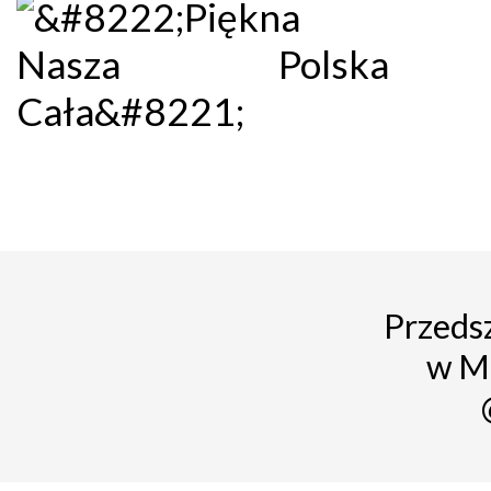
Przedsz
w M