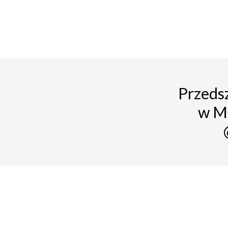
Przedsz
w M