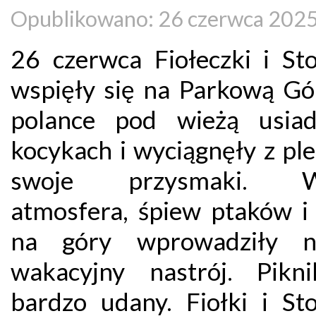
Opublikowano: 26 czerwca 202
26 czerwca Fiołeczki i Sto
wspięły się na Parkową Gó
polance pod wieżą usia
kocykach i wyciągnęły z pl
swoje przysmaki. W
atmosfera, śpiew ptaków i
na góry wprowadziły 
wakacyjny nastrój. Pikn
bardzo udany. Fiołki i Sto