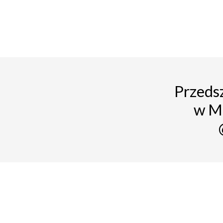
Przedsz
w M