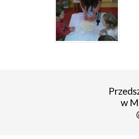
Przedsz
w M