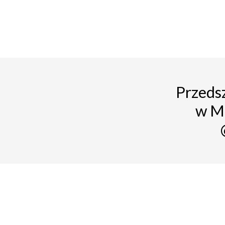
Przedsz
w M