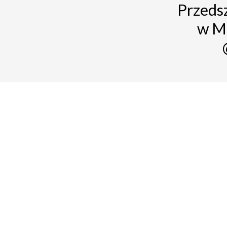
Przedsz
w M