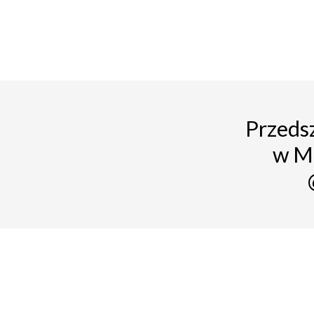
Przedsz
w M