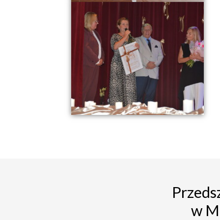
Przedsz
w M