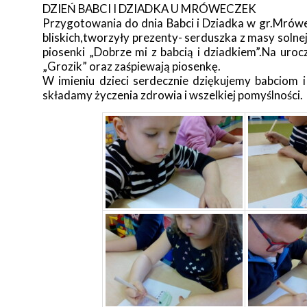
DZIEŃ BABCI I DZIADKA U MRÓWECZEK
Przygotowania do dnia Babci i Dziadka w gr.Mrówe
bliskich,tworzyły prezenty- serduszka z masy solnej 
piosenki „Dobrze mi z babcią i dziadkiem”.Na urocz
„Grozik” oraz zaśpiewają piosenkę.
W imieniu dzieci serdecznie dziękujemy babciom
składamy życzenia zdrowia i wszelkiej pomyślności.