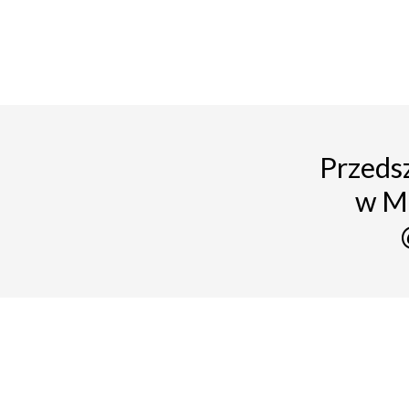
Przedsz
w M