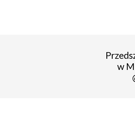
Przedsz
w M