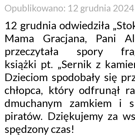
Opublikowano: 12 grudnia 2024
12 grudnia odwiedziła „Sto
Mama Gracjana, Pani Ali
przeczytała spory fra
książki pt. „Sernik z kamie
Dzieciom spodobały się pr
chłopca, który odfrunął r
dmuchanym zamkiem i sp
piratów. Dziękujemy za ws
spędzony czas!