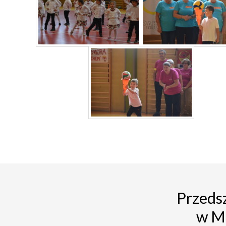
Przedsz
w M