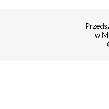
Przedsz
w M