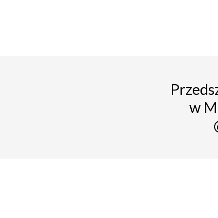
Przedsz
w M