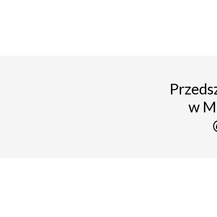
Przedsz
w M