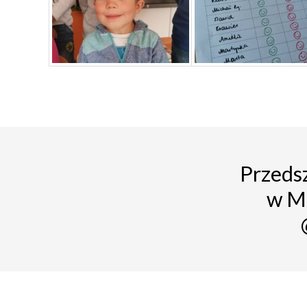
Przedsz
w M