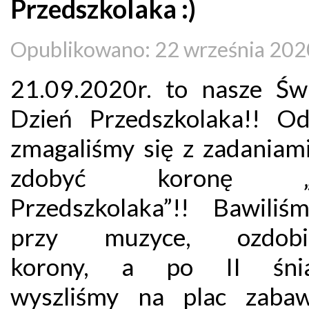
Przedszkolaka :)
Opublikowano: 22 września 202
21.09.2020r. to nasze Ś
Dzień Przedszkolaka!! O
zmagaliśmy się z zadaniami
zdobyć koronę „S
Przedszkolaka”!! Bawiliś
przy muzyce, ozdobia
korony, a po II śnia
wyszliśmy na plac zaba