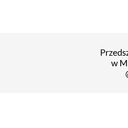
Przedsz
w M