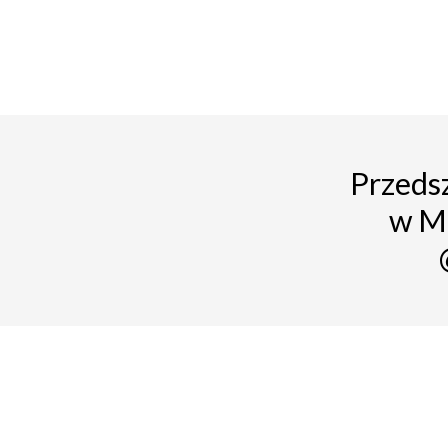
Przedsz
w M