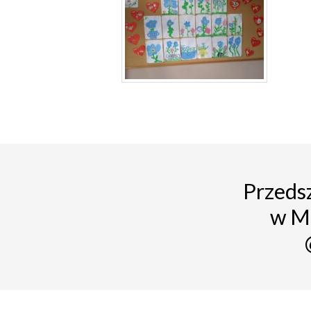
Przedsz
w M