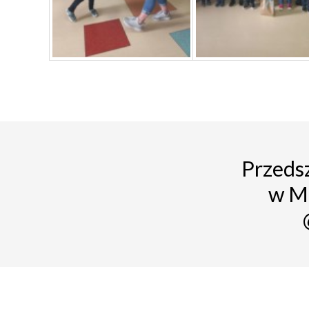
Przedsz
w M