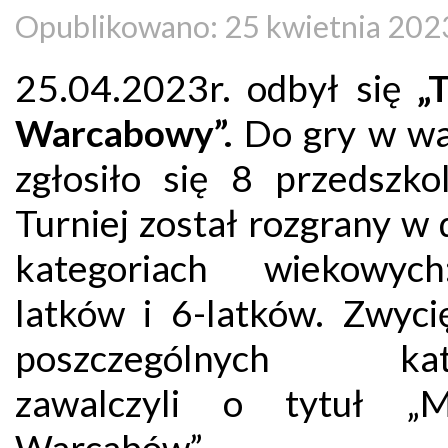
Opublikowano: 25 kwietnia 202
25.04.2023r. odbył się
„
Warcabowy”.
Do gry w wa
zgłosiło się 8 przedszko
Turniej został rozgrany w
kategoriach wiekowyc
latków i 6-latków. Zwyci
poszczególnych kate
zawalczyli o tytuł „Mi
Warcabów”.