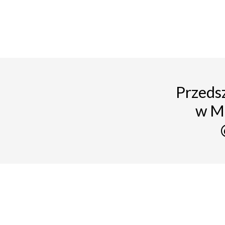
Przedsz
w M