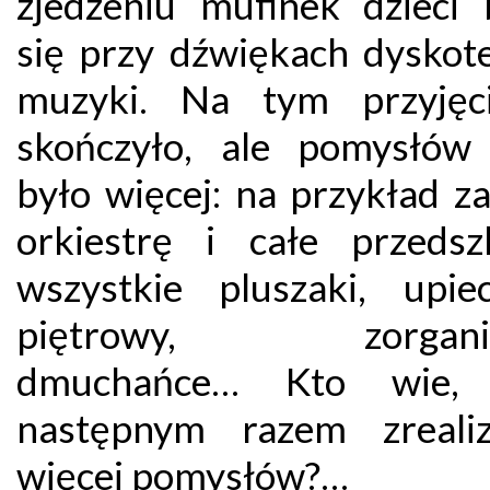
zjedzeniu mufinek dzieci 
się przy dźwiękach dyskot
muzyki. Na tym przyjęc
skończyło, ale pomysłów 
było więcej: na przykład z
orkiestrę i całe przedsz
wszystkie pluszaki, upie
piętrowy, zorgani
dmuchańce… Kto wie,
następnym razem zreali
więcej pomysłów?…