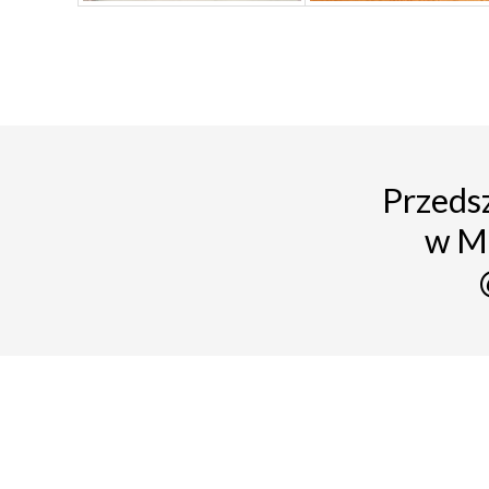
Przedsz
w M