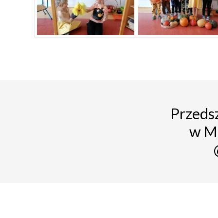
Przedsz
w M