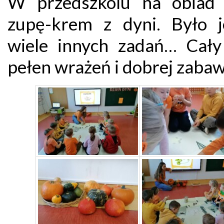
W przedszkolu na obiad 
zupę-krem z dyni. Było j
wiele innych zadań… Cały
pełen wrażeń i dobrej zabaw