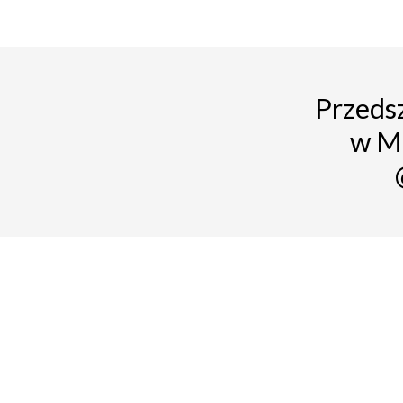
Przedsz
w M