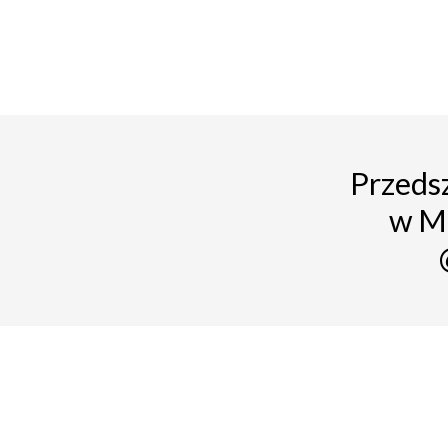
Przedsz
w M