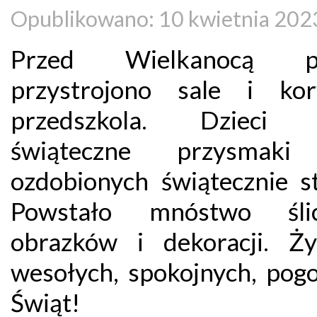
Opublikowano: 10 kwietnia 202
Przed Wielkanocą pi
przystrojono sale i kor
przedszkola. Dzieci z
świąteczne przysmaki
ozdobionych świątecznie st
Powstało mnóstwo ślic
obrazków i dekoracji. Ż
wesołych, spokojnych, pog
Świąt!