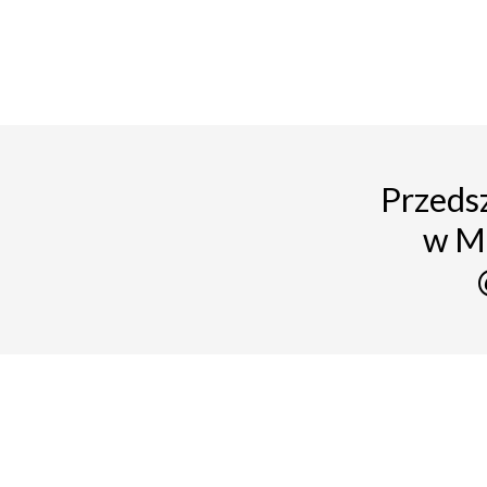
Przedsz
w M