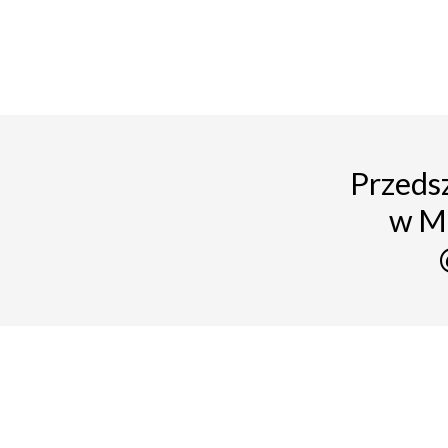
Przedsz
w M