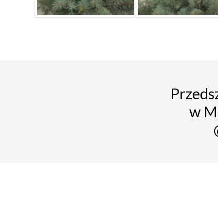
Przedsz
w M