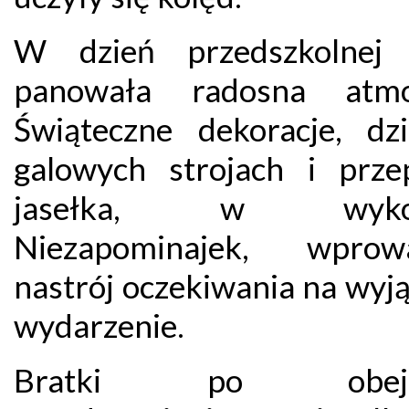
W dzień przedszkolnej w
panowała radosna atmos
Świąteczne dekoracje, dz
galowych strojach i prze
jasełka, w wykon
Niezapominajek, wprowa
nastrój oczekiwania na wyj
wydarzenie.
Bratki po obejrz