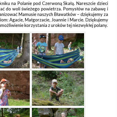
ikniku na Polanie pod Czerwoną Skałą. Nareszcie dzieci
wać do woli świeżego powietrza. Pomysłów na zabawę i
rganizować Mamusie naszych Bławatków – dziękujemy za
om: Agacie, Małgorzacie, Joannie i Marcie. Dziękujemy
możliwienie korzystania z uroków tej niezwykłej polany.