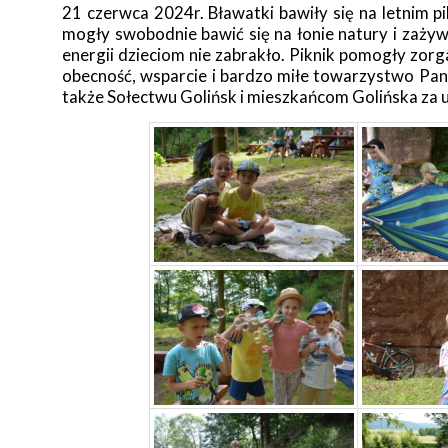
21 czerwca 2024r. Bławatki bawiły się na letnim p
mogły swobodnie bawić się na łonie natury i zaży
energii dzieciom nie zabrakło. Piknik pomogły zo
obecność, wsparcie i bardzo miłe towarzystwo Pani
także Sołectwu Golińsk i mieszkańcom Golińska za u