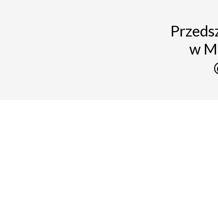
Przedsz
w M