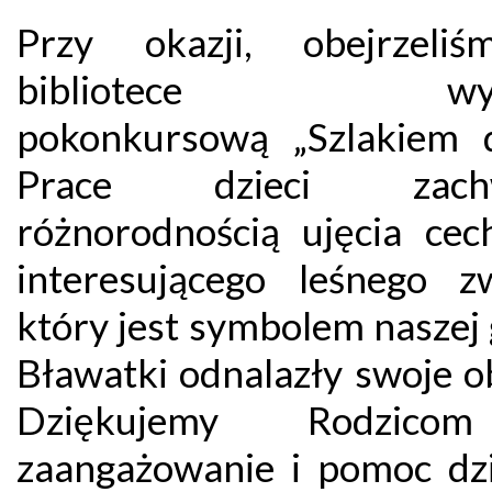
Przy okazji, obejrzeli
bibliotece wys
pokonkursową „Szlakiem d
Prace dzieci zachw
różnorodnością ujęcia cec
interesującego leśnego zw
który jest symbolem naszej
Bławatki odnalazły swoje o
Dziękujemy Rodzic
zaangażowanie i pomoc dz