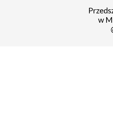
Przedsz
w M