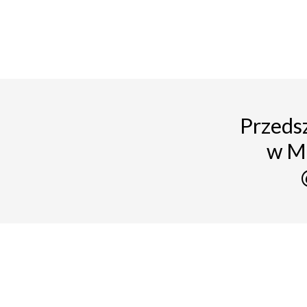
Przedsz
w M