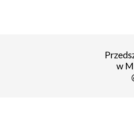
Przedsz
w M