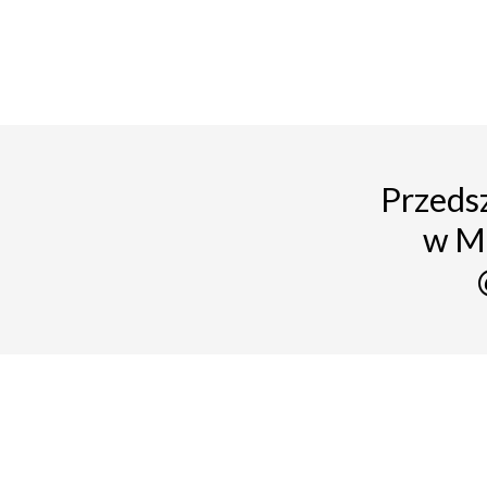
Przedsz
w M