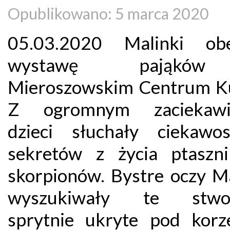
Opublikowano: 5 marca 2020
05.03.2020 Malinki obe
wystawę pająk
Mieroszowskim Centrum Ku
Z ogromnym zaciekawi
dzieci słuchały ciekawo
sekretów z życia ptaszn
skorpionów. Bystre oczy M
wyszukiwały te stwor
sprytnie ukryte pod korz