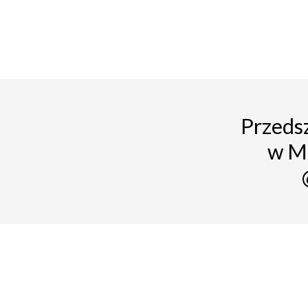
Przedsz
w M