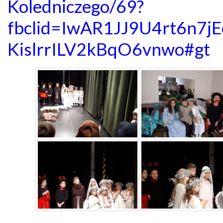
Koledniczego/69?
fbclid=IwAR1JJ9U4rt6n
KislrrILV2kBqO6vnwo#gt