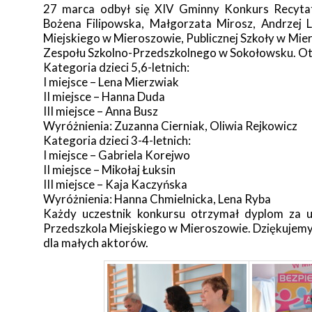
27 marca odbył się XIV Gminny Konkurs Recytato
Bożena Filipowska, Małgorzata Mirosz, Andrzej Li
Miejskiego w Mieroszowie, Publicznej Szkoły w Mie
Zespołu Szkolno-Przedszkolnego w Sokołowsku. Ot
Kategoria dzieci 5,6-letnich:
I miejsce – Lena Mierzwiak
II miejsce – Hanna Duda
III miejsce – Anna Busz
Wyróżnienia: Zuzanna Cierniak, Oliwia Rejkowicz
Kategoria dzieci 3-4-letnich:
I miejsce – Gabriela Korejwo
II miejsce – Mikołaj Łuksin
III miejsce – Kaja Kaczyńska
Wyróżnienia: Hanna Chmielnicka, Lena Ryba
Każdy uczestnik konkursu otrzymał dyplom za u
Przedszkola Miejskiego w Mieroszowie. Dziękujem
dla małych aktorów.