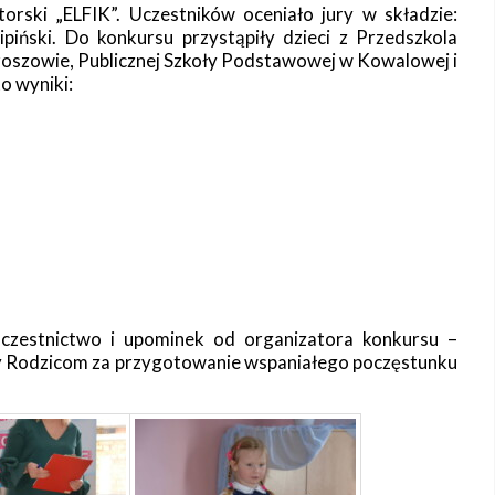
rski „ELFIK”. Uczestników oceniało jury w składzie:
piński. Do konkursu przystąpiły dzieci z Przedszkola
roszowie, Publicznej Szkoły Podstawowej w Kowalowej i
o wyniki:
czestnictwo i upominek od organizatora konkursu –
y Rodzicom za przygotowanie wspaniałego poczęstunku