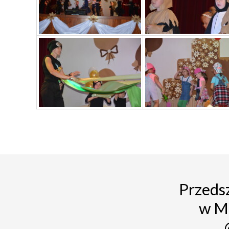
Przedsz
w M