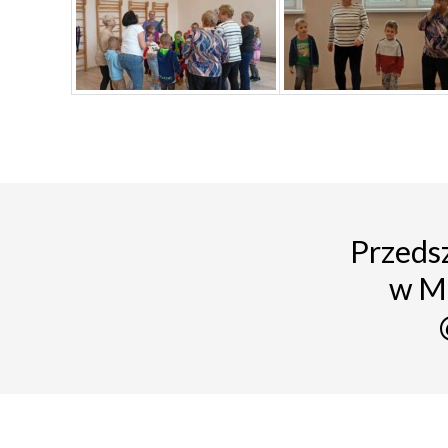
Przedsz
w M