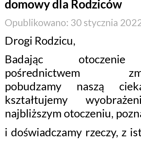
domowy dla Rodziców
Opublikowano: 30 stycznia 202
Drogi Rodzicu,
Badając otoczeni
pośrednictwem zmy
pobudzamy naszą cieka
kształtujemy wyobraże
najbliższym otoczeniu, poz
i doświadczamy rzeczy, z is