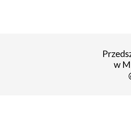
Przedsz
w M