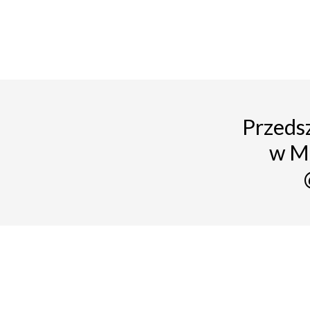
Przedsz
w M