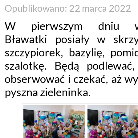
Opublikowano: 22 marca 2022
W pierwszym dniu w
Bławatki posiały w skrz
szczypiorek, bazylię, pomi
szalotkę. Będą podlewać,
obserwować i czekać, aż wy
pyszna zieleninka.