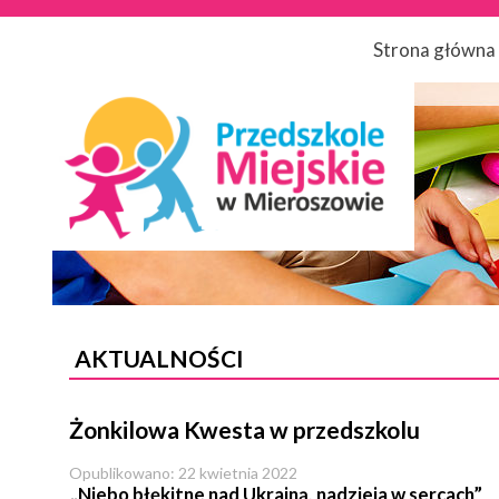
Strona główna
AKTUALNOŚCI
Żonkilowa Kwesta w przedszkolu
Opublikowano: 22 kwietnia 2022
„Niebo błękitne nad Ukrainą, nadzieja w sercach”