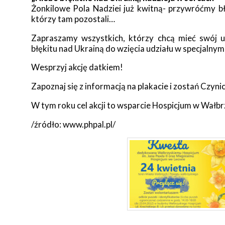
Żonkilowe Pola Nadziei już kwitną- przywróćmy bł
którzy tam pozostali…
Zapraszamy wszystkich, którzy chcą mieć swój ud
błękitu nad Ukrainą do wzięcia udziału w specjalny
Wesprzyj akcję datkiem!
Zapoznaj się z informacją na plakacie i zostań Czyni
W tym roku cel akcji to wsparcie Hospicjum w Wałb
/źródło: www.phpal.pl/