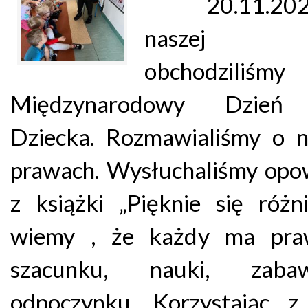
20.11.202
naszej gr
obchodziliśmy
Międzynarodowy Dzień
Dziecka. Rozmawialiśmy o n
prawach. Wysłuchaliśmy opo
z książki „Pięknie się róż
wiemy , że każdy ma pr
szacunku, nauki, zab
odpoczynku. Korzystając z 