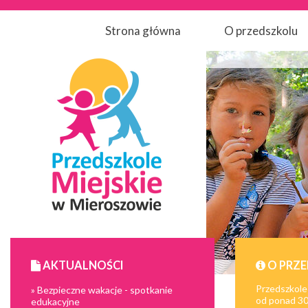
Strona główna
O przedszkolu
AKTUALNOŚCI
O PRZ
Przedszkole
» Bezpieczne wakacje - spotkanie
od ponad 30 
edukacyjne