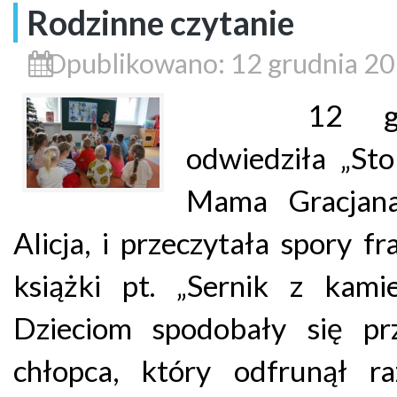
Rodzinne czytanie
Opublikowano: 12 grudnia 2
12 grud
odwiedziła „Sto
Mama Gracjana
Alicja, i przeczytała spory f
książki pt. „Sernik z kamie
Dzieciom spodobały się pr
chłopca, który odfrunął r