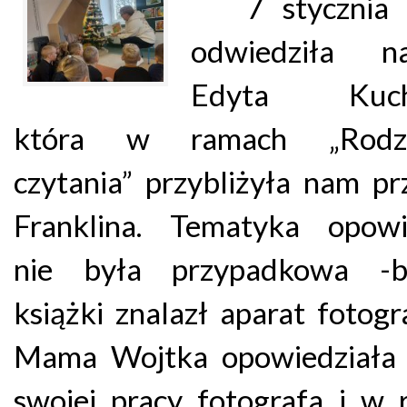
7 stycznia 2
odwiedziła n
Edyta Kucha
która w ramach „Rodzi
czytania” przybliżyła nam p
Franklina. Tematyka opowi
nie była przypadkowa -b
książki znalazł aparat fotogra
Mama Wojtka opowiedziała
swojej pracy fotografa i w