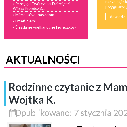
nasze najmł
» Przegląd Twórczości Dziecięcej
przygotowują
Wieku Przedszk(...)
» Mieroszów - nasz dom
dowiedz s
» Dzień Ziemi
» Śniadanie wielkanocne Fiołeczków
AKTUALNOŚCI
Rodzinne czytanie z Ma
Wojtka K.
Opublikowano: 7 stycznia 20