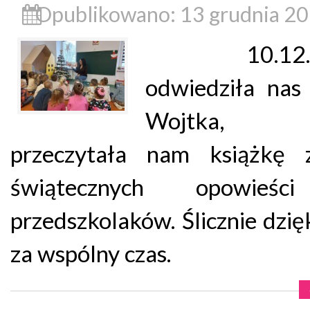
Opublikowano: 13 grudnia 2
10.12.20
odwiedziła na
Wojtka, k
przeczytała nam książkę z
świątecznych opowieśc
przedszkolaków. Ślicznie dzi
za wspólny czas.