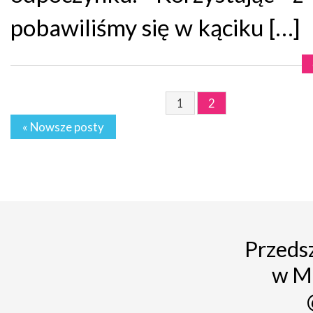
pobawiliśmy się w kąciku […]
1
2
« Nowsze posty
Przedsz
w M